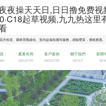
夜夜操天天日,日日撸免费视
0·C18起草视频,九九热这
看
、園林景觀綠化、室內盆栽租擺等服務，經驗豐富，價格實惠。
頁
產業布局
客戶案例
關于我們
新聞
ME
INDUSTRY
INDUSTRY
ABOUT
NE