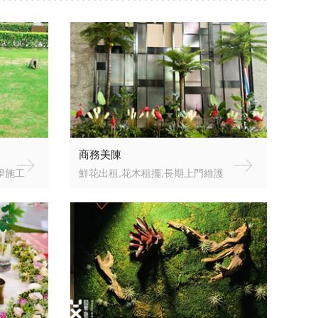
商務美陳
學施工
鮮花出租,花木租擺,長期上門維護