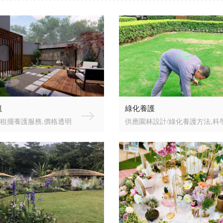
觀
綠化養護
租擺養護服務,價格透明
供應園林設計/綠化養護方法,科