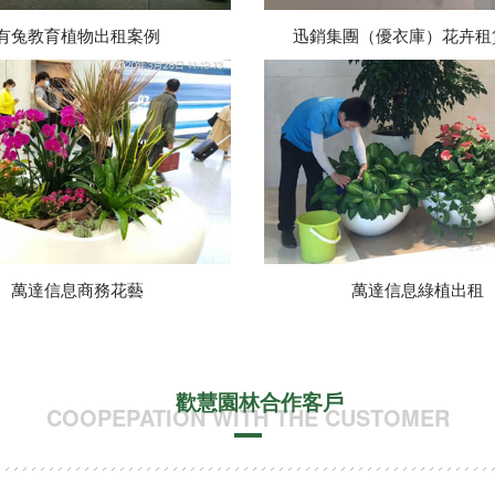
有兔教育植物出租案例
迅銷集團（優衣庫）花卉租
萬達信息商務花藝
萬達信息綠植出租
歡慧園林合作客戶
COOPEPATION WITH THE CUSTOMER