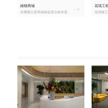
綠植商城
花境工
供應辦公室等綠植盆景出租布置。
花境施工