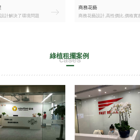
程
商務花藝
設計解決了環境問題
商務花藝設計,高性價比,價格實
綠植租擺案例
cases