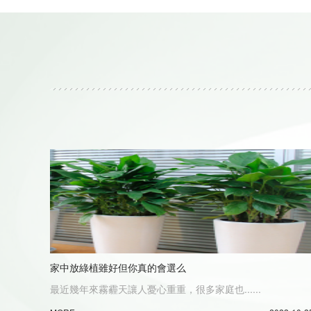
家中放綠植雖好但你真的會選么
最近幾年來霧霾天讓人憂心重重，很多家庭也......