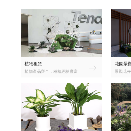
植物租賃
花園景
植物產品齊全，種植經驗豐富
景觀花卉