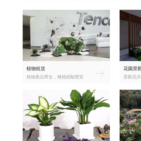
植物租賃
花園景
植物產品齊全，種植經驗豐富
景觀花卉