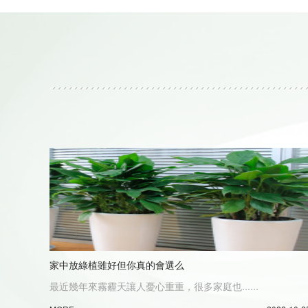
家中放綠植雖好但你真的會選么
最近幾年來霧霾天讓人憂心重重，很多家庭也......