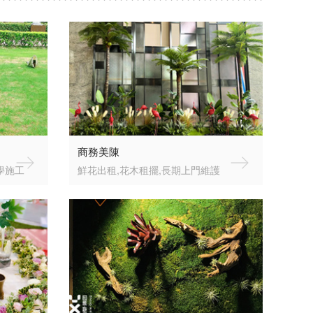
商務美陳
學施工
鮮花出租,花木租擺,長期上門維護