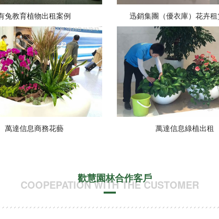
有兔教育植物出租案例
迅銷集團（優衣庫）花卉租
萬達信息商務花藝
萬達信息綠植出租
歡慧園林合作客戶
COOPEPATION WITH THE CUSTOMER