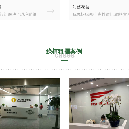
程
商務花藝
設計解決了環境問題
商務花藝設計,高性價比,價格實
綠植租擺案例
cases