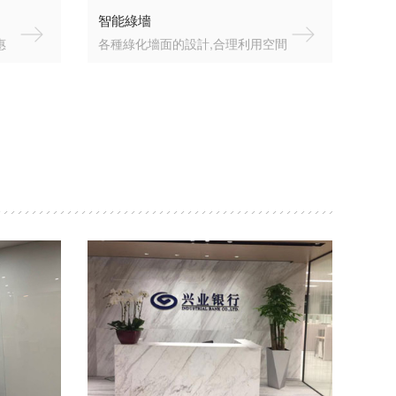
智能綠墻
惠
各種綠化墻面的設計,合理利用空間