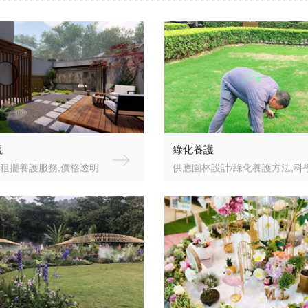
觀
綠化養護
租擺養護服務,價格透明
供應園林設計/綠化養護方法,科