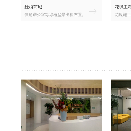
綠植商城
花境工
供應辦公室等綠植盆景出租布置。
花境施工