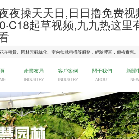
夜夜操天天日,日日撸免费视
0·C18起草视频,九九热这
看
卉租賃、園林景觀綠化、室內盆栽租擺等服務，經驗豐富，價格實惠。
頁
產業布局
客戶案例
關于我們
新聞
ME
INDUSTRY
INDUSTRY
ABOUT
NE